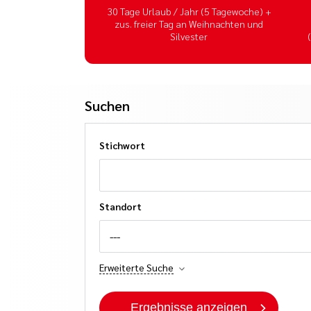
30 Tage Urlaub / Jahr (5 Tagewoche) +
zus. freier Tag an Weihnachten und
Silvester
Suchen
Stichwort
Standort
---
Erweiterte Suche
Ergebnisse anzeigen