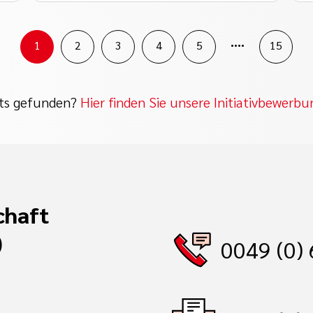
....
1
2
3
4
5
15
ts gefunden?
Hier finden Sie unsere Initiativbewerb
chaft
)
0049 (0)