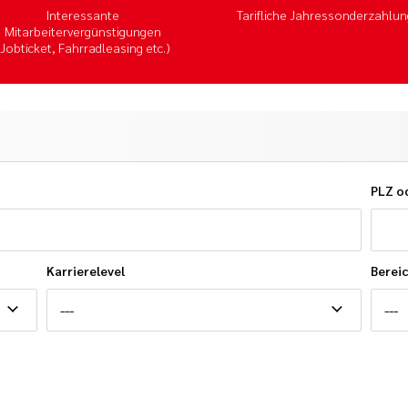
Interessante
Tarifliche Jahressonderzahlun
Mitarbeitervergünstigungen
(Jobticket, Fahrradleasing etc.)
PLZ o
Karrierelevel
Berei
---
---