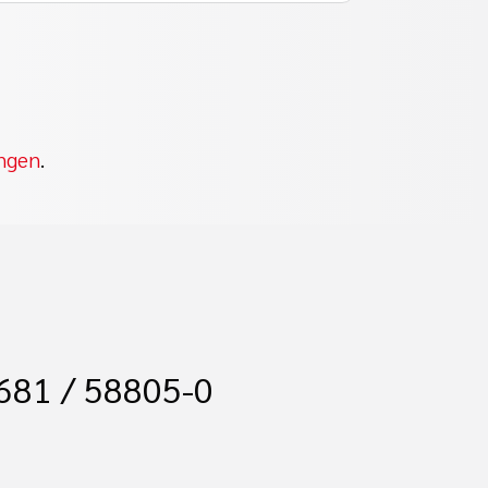
ungen
.
 681 / 58805-0