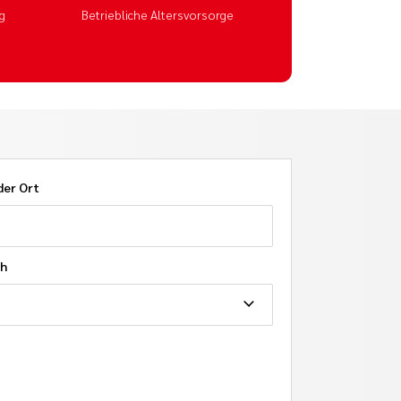
g
Betriebliche Altersvorsorge
der Ort
ch